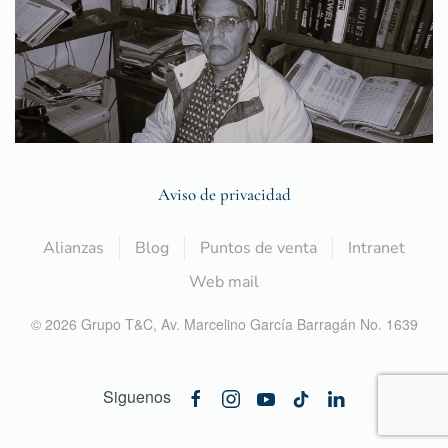
Aviso de privacidad
Alianzas
Blog
Puntos de venta
Intranet
Web mail
©
2026
Grupo T&C,
Av. Marcelino García Barragán No. 1639
Siguenos