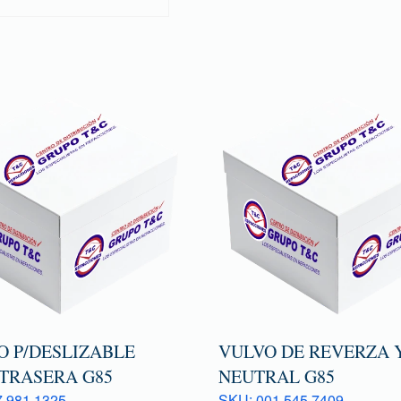
O P/DESLIZABLE
VULVO DE REVERZA 
 TRASERA G85
NEUTRAL G85
 981 1325
SKU: 001 545 7409