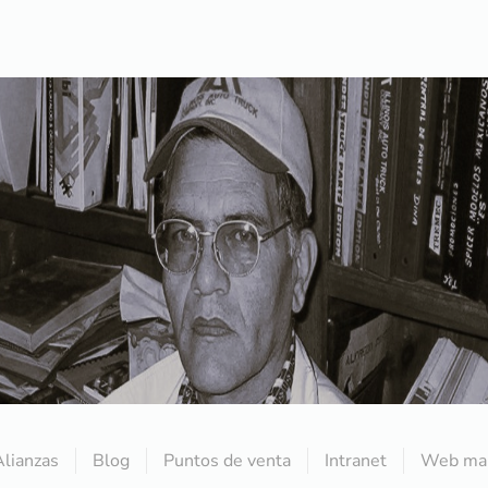
Alianzas
Blog
Puntos de venta
Intranet
Web mai