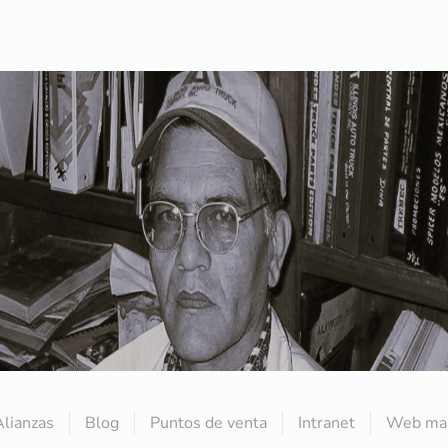
Alianzas
Blog
Puntos de venta
Intranet
Web mai