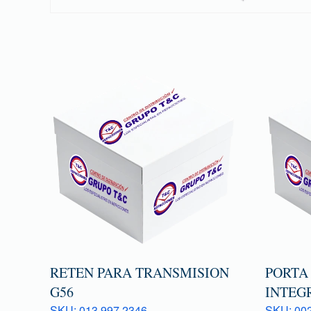
RETEN PARA TRANSMISION
PORTA
G56
INTEG
SKU: 013 997 2346
SKU: 00