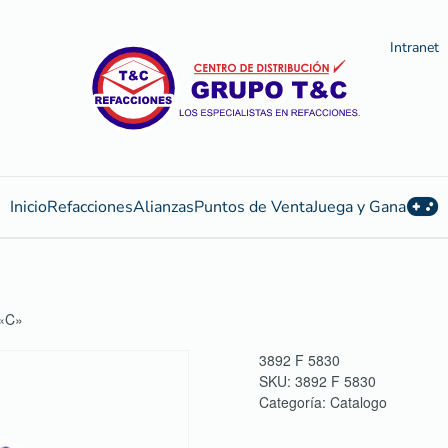
Intranet
Inicio
Refacciones
Alianzas
Puntos de Venta
Juega y Gana
«C»
3892 F 5830
SKU:
3892 F 5830
Categoría:
Catalogo