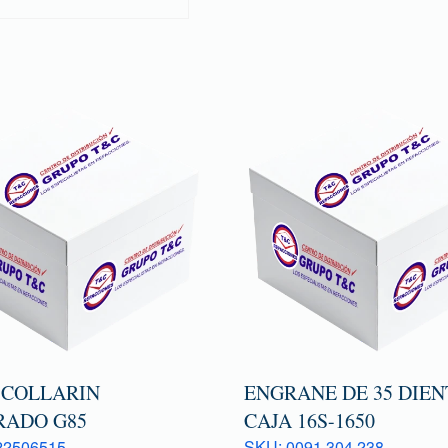
 COLLARIN
ENGRANE DE 35 DIEN
RADO G85
CAJA 16S-1650
22506515
SKU: 0091 304 238