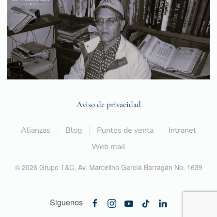
Aviso de privacidad
Alianzas
Blog
Puntos de venta
Intranet
Web mail
©
2026
Grupo T&C,
Av. Marcelino García Barragán No. 1639
Siguenos