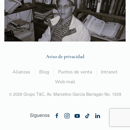
Aviso de privacidad
Alianzas
Blog
Puntos de venta
Intranet
Web mail
©
2026
Grupo T&C,
Av. Marcelino García Barragán No. 1639
Siguenos