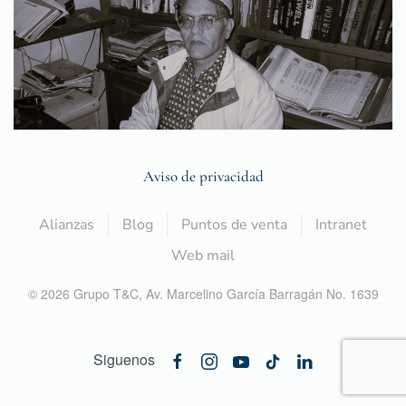
Aviso de privacidad
Alianzas
Blog
Puntos de venta
Intranet
Web mail
©
2026
Grupo T&C,
Av. Marcelino García Barragán No. 1639
Siguenos