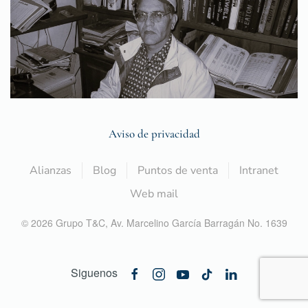
Aviso de privacidad
Alianzas
Blog
Puntos de venta
Intranet
Web mail
©
2026
Grupo T&C,
Av. Marcelino García Barragán No. 1639
Siguenos