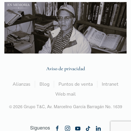
Aviso de privacidad
Alianzas
Blog
Puntos de venta
Intranet
Web mail
©
2026
Grupo T&C,
Av. Marcelino García Barragán No. 1639
Siguenos