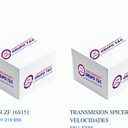
 ZF 16S151
TRANSMISION SPICER
1 219 856
VELOCIDADES
SKU: ES56