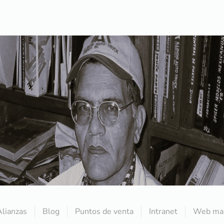
Alianzas
Blog
Puntos de venta
Intranet
Web mai