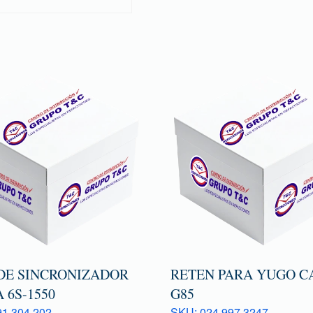
DE SINCRONIZADOR
RETEN PARA YUGO C
A 6S-1550
G85
1 304 202
SKU: 024 997 3247