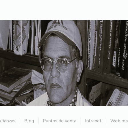
Alianzas
Blog
Puntos de venta
Intranet
Web mai