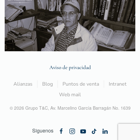
Aviso de privacidad
Alianzas
Blog
Puntos de venta
Intranet
Web mail
©
2026
Grupo T&C,
Av. Marcelino García Barragán No. 1639
Siguenos