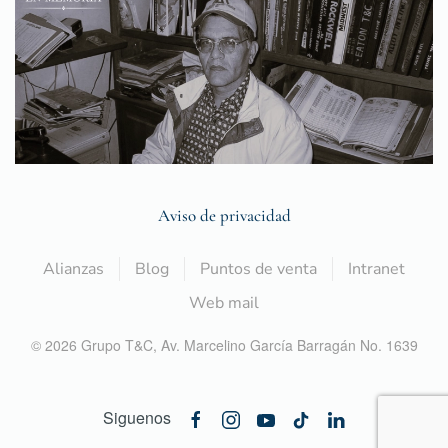
Aviso de privacidad
Alianzas
Blog
Puntos de venta
Intranet
Web mail
©
2026
Grupo T&C,
Av. Marcelino García Barragán No. 1639
Siguenos