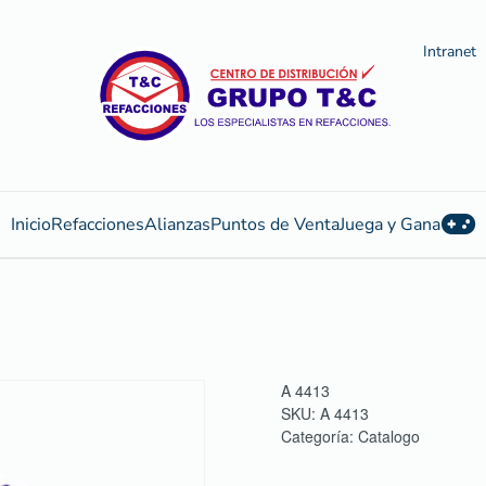
Intranet
Inicio
Refacciones
Alianzas
Puntos de Venta
Juega y Gana
A 4413
SKU:
A 4413
Categoría:
Catalogo