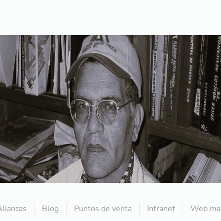
Alianzas
Blog
Puntos de venta
Intranet
Web mai