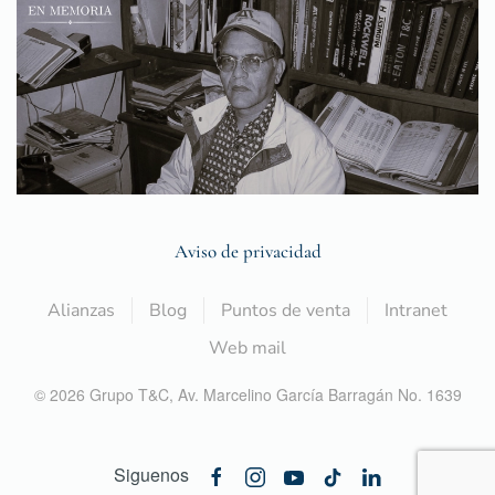
Aviso de privacidad
Alianzas
Blog
Puntos de venta
Intranet
Web mail
©
2026
Grupo T&C,
Av. Marcelino García Barragán No. 1639
Siguenos