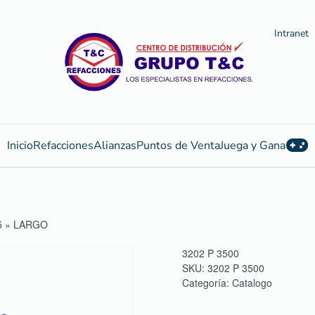
Intranet
Inicio
Refacciones
Alianzas
Puntos de Venta
Juega y Gana
5 » LARGO
3202 P 3500
SKU:
3202 P 3500
Categoría:
Catalogo