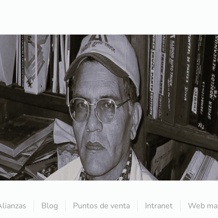
Alianzas
Blog
Puntos de venta
Intranet
Web mai