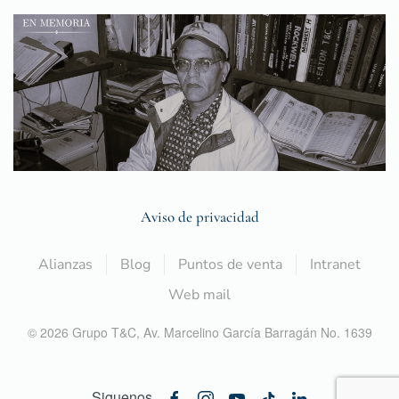
Aviso de privacidad
Alianzas
Blog
Puntos de venta
Intranet
Web mail
©
2026
Grupo T&C,
Av. Marcelino García Barragán No. 1639
Siguenos