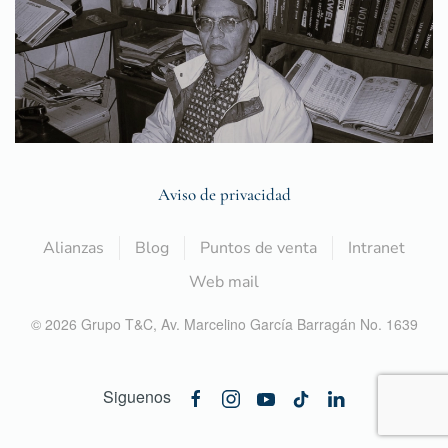
Aviso de privacidad
Alianzas
Blog
Puntos de venta
Intranet
Web mail
©
2026
Grupo T&C,
Av. Marcelino García Barragán No. 1639
Siguenos