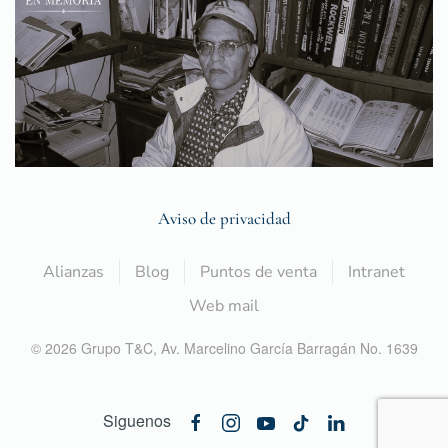
Aviso de privacidad
Alianzas
Blog
Puntos de venta
Intranet
Web mail
©
2026
Grupo T&C,
Av. Marcelino García Barragán No. 1639
Siguenos