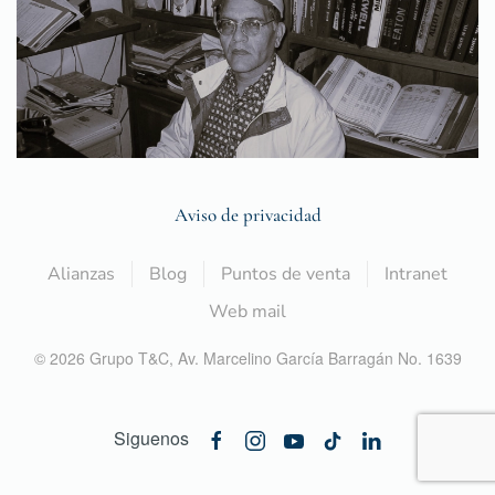
Aviso de privacidad
Alianzas
Blog
Puntos de venta
Intranet
Web mail
©
2026
Grupo T&C,
Av. Marcelino García Barragán No. 1639
Siguenos