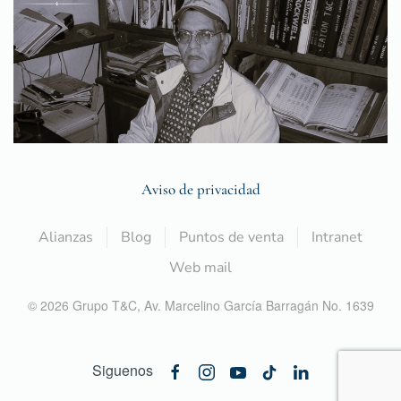
Aviso de privacidad
Alianzas
Blog
Puntos de venta
Intranet
Web mail
©
2026
Grupo T&C,
Av. Marcelino García Barragán No. 1639
Siguenos