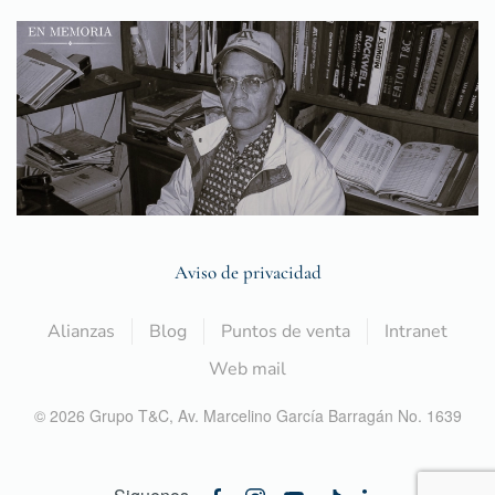
Aviso de privacidad
Alianzas
Blog
Puntos de venta
Intranet
Web mail
©
2026
Grupo T&C,
Av. Marcelino García Barragán No. 1639