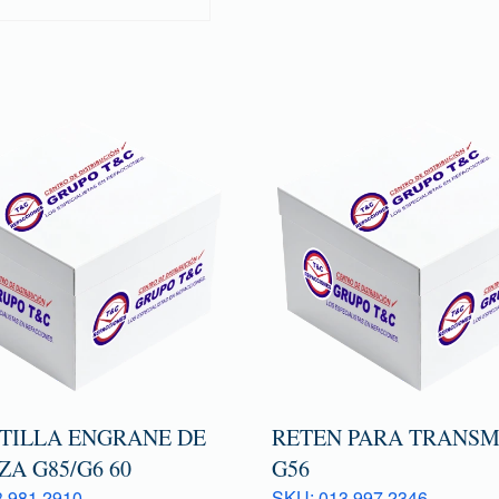
TILLA ENGRANE DE
RETEN PARA TRANSM
A G85/G6 60
G56
 981 2910
SKU: 013 997 2346