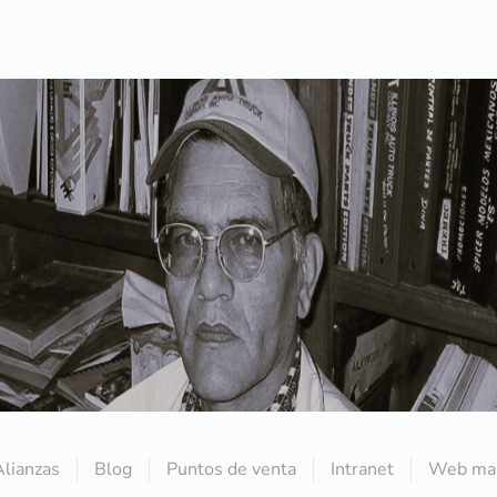
Alianzas
Blog
Puntos de venta
Intranet
Web mai