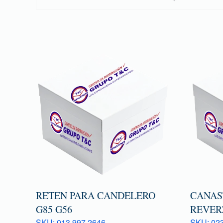
RETEN PARA CANDELERO
CANAS
G85 G56
REVERZ
SKU: 013 997 2646
SKU: 023