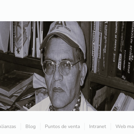
Alianzas
Blog
Puntos de venta
Intranet
Web mai