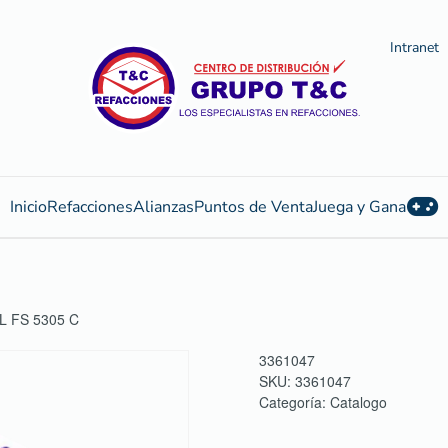
Intranet
Inicio
Refacciones
Alianzas
Puntos de Venta
Juega y Gana
 FS 5305 C
3361047
SKU:
3361047
Categoría:
Catalogo