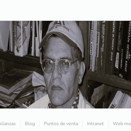
Alianzas
Blog
Puntos de venta
Intranet
Web mai