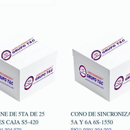
E DE 5TA DE 25
CONO DE SINCRONIZ
S CAJA S5-420
5A Y 6A 6S-1550
1 304 070
SKU: 0091 304 202