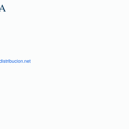
A
istribucion.net