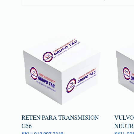
RETEN PARA TRANSMISION
VULVO
G56
NEUTR
SKU: 013 997 2346
SKU: 001