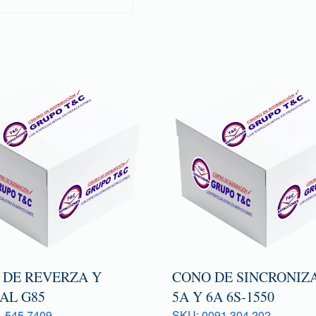
 DE REVERZA Y
CONO DE SINCRONIZ
AL G85
5A Y 6A 6S-1550
 545 7409
SKU: 0091 304 202