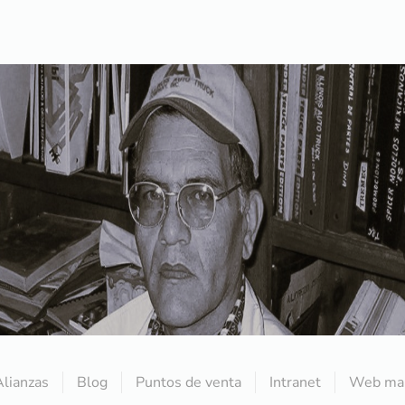
Alianzas
Blog
Puntos de venta
Intranet
Web mai