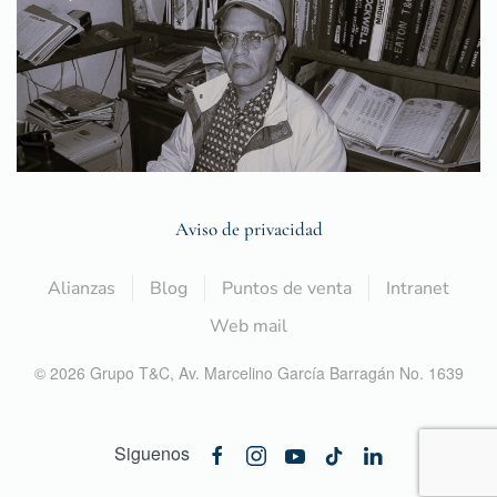
Aviso de privacidad
Alianzas
Blog
Puntos de venta
Intranet
Web mail
©
2026
Grupo T&C,
Av. Marcelino García Barragán No. 1639
Siguenos