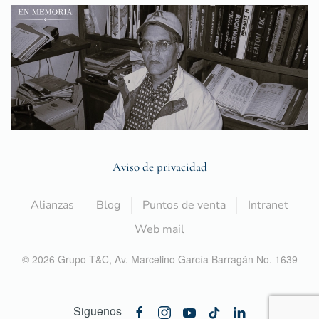
Aviso de privacidad
Alianzas
Blog
Puntos de venta
Intranet
Web mail
©
2026
Grupo T&C,
Av. Marcelino García Barragán No. 1639
Siguenos