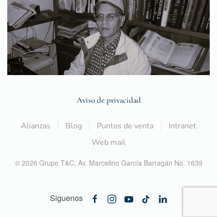
Aviso de privacidad
Alianzas
Blog
Puntos de venta
Intranet
Web mail
©
2026
Grupo T&C,
Av. Marcelino García Barragán No. 1639
Siguenos