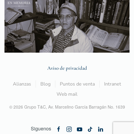
Aviso de privacidad
Alianzas
Blog
Puntos de venta
Intranet
Web mail
©
2026
Grupo T&C,
Av. Marcelino García Barragán No. 1639
Siguenos