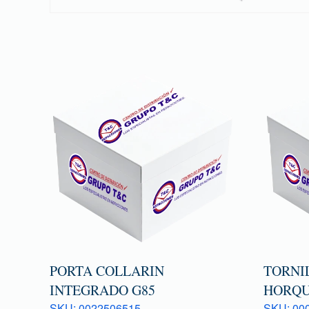
PORTA COLLARIN
TORNI
INTEGRADO G85
HORQU
SKU: 0022506515
SKU: 000