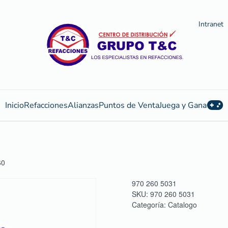
Intranet
Inicio
Refacciones
Alianzas
Puntos de Venta
Juega y Gana
60
970 260 5031
SKU:
970 260 5031
Categoría:
Catalogo