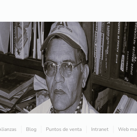
Alianzas
Blog
Puntos de venta
Intranet
Web mai