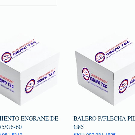
IENTO ENGRANE DE
BALERO P/FLECHA PI
85/G6-60
G85
 981 5310
SKU: 007 981 1625