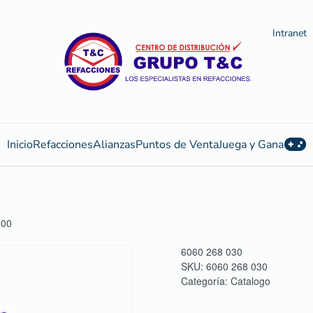
Intranet
Inicio
Refacciones
Alianzas
Puntos de Venta
Juega y Gana
000
6060 268 030
SKU:
6060 268 030
Categoría:
Catalogo