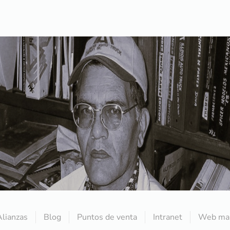
Alianzas
Blog
Puntos de venta
Intranet
Web mai