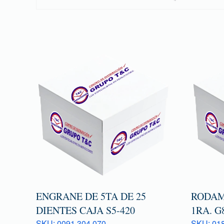
ENGRANE DE 5TA DE 25
RODAM
DIENTES CAJA S5-420
1RA. G
SKU: 0091 304 070
SKU: 018