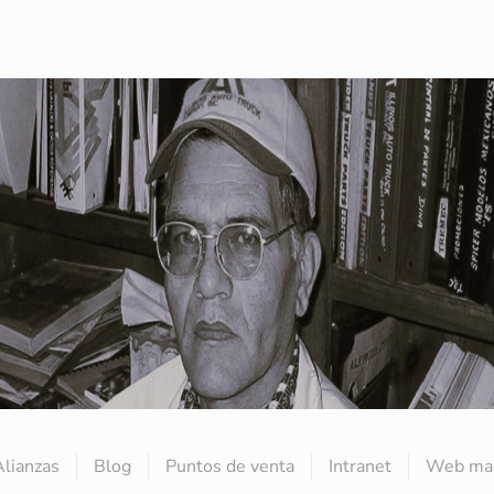
Alianzas
Blog
Puntos de venta
Intranet
Web mai