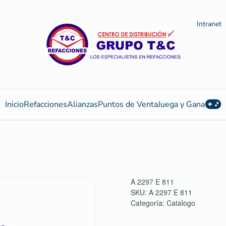
Intranet
Inicio
Refacciones
Alianzas
Puntos de Venta
Juega y Gana
A 2297 E 811
SKU:
A 2297 E 811
Categoría:
Catalogo