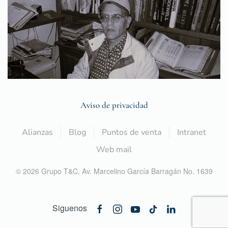
Aviso de privacidad
Alianzas
Blog
Puntos de venta
Intranet
Web mail
©
2026
Grupo T&C,
Av. Marcelino García Barragán No. 1639
Siguenos