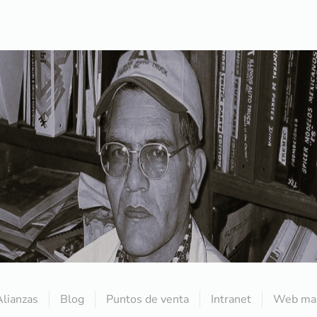
Alianzas
Blog
Puntos de venta
Intranet
Web mai