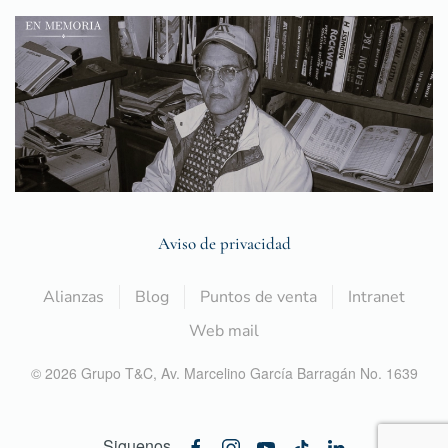
Aviso de privacidad
Alianzas
Blog
Puntos de venta
Intranet
Web mail
©
2026
Grupo T&C,
Av. Marcelino García Barragán No. 1639
Siguenos