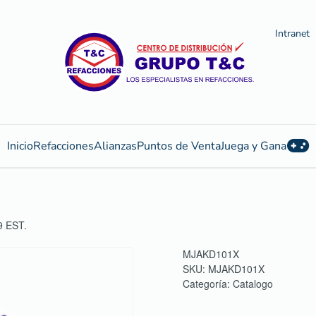
Intranet
Inicio
Refacciones
Alianzas
Puntos de Venta
Juega y Gana
 EST.
MJAKD101X
SKU:
MJAKD101X
Categoría:
Catalogo