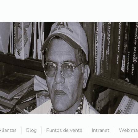
Alianzas
Blog
Puntos de venta
Intranet
Web mai