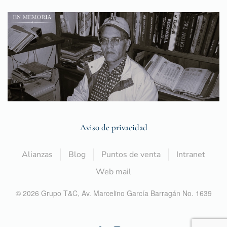
Aviso de privacidad
Alianzas
Blog
Puntos de venta
Intranet
Web mail
©
2026
Grupo T&C,
Av. Marcelino García Barragán No. 1639