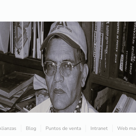
Alianzas
Blog
Puntos de venta
Intranet
Web mai