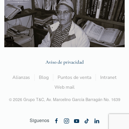
Aviso de privacidad
Alianzas
Blog
Puntos de venta
Intranet
Web mail
©
2026
Grupo T&C,
Av. Marcelino García Barragán No. 1639
Siguenos