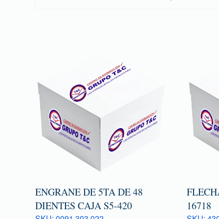
ENGRANE DE 5TA DE 48
FLECH
DIENTES CAJA S5-420
16718
SKU: 0091 303 022
SKU: 43