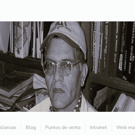
Alianzas
Blog
Puntos de venta
Intranet
Web mai