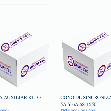
A AUXILIAR RTLO
CONO DE SINCRONIZ
5A Y 6A 6S-1550
00904
SKU: 0091 304 202