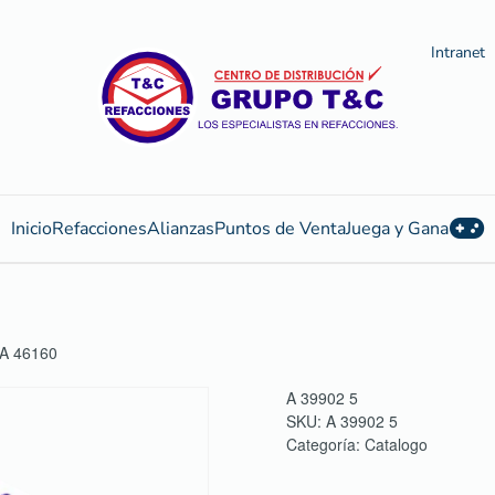
Intranet
Inicio
Refacciones
Alianzas
Puntos de Venta
Juega y Gana
A 46160
A 39902 5
SKU:
A 39902 5
Categoría:
Catalogo