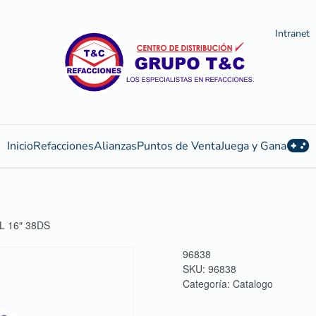
Intranet
Inicio
Refacciones
Alianzas
Puntos de Venta
Juega y Gana
 16″ 38DS
96838
SKU:
96838
Categoría:
Catalogo