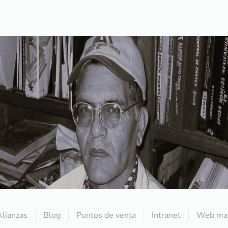
Alianzas
Blog
Puntos de venta
Intranet
Web mai