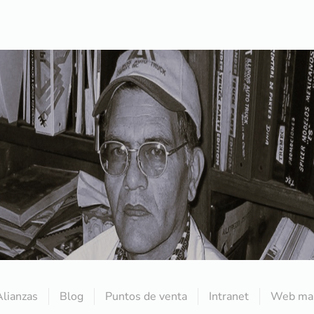
Alianzas
Blog
Puntos de venta
Intranet
Web mai