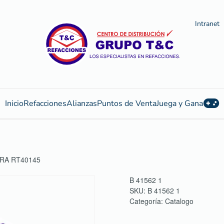
Intranet
Inicio
Refacciones
Alianzas
Puntos de Venta
Juega y Gana
RA RT40145
B 41562 1
SKU:
B 41562 1
Categoría:
Catalogo