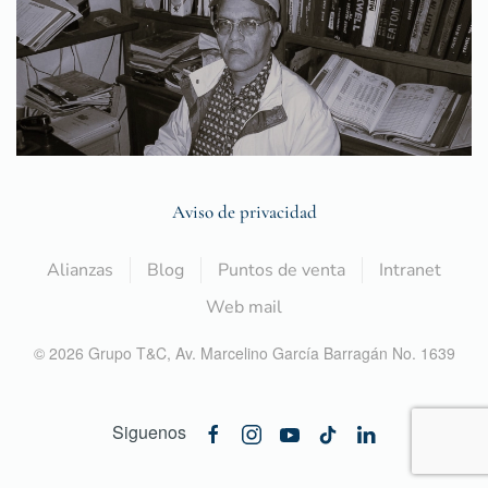
Aviso de privacidad
Alianzas
Blog
Puntos de venta
Intranet
Web mail
©
2026
Grupo T&C,
Av. Marcelino García Barragán No. 1639
Siguenos