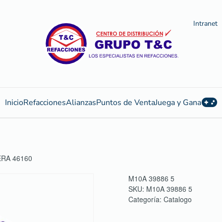
Intranet
Inicio
Refacciones
Alianzas
Puntos de Venta
Juega y Gana
ERA 46160
M10A 39886 5
SKU:
M10A 39886 5
Categoría:
Catalogo