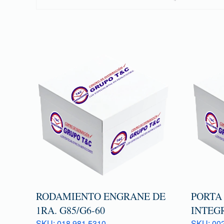
RODAMIENTO ENGRANE DE
PORTA
1RA. G85/G6-60
INTEG
SKU: 018 981 5310
SKU: 00