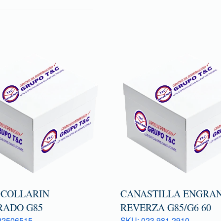
 COLLARIN
CANASTILLA ENGRAN
RADO G85
REVERZA G85/G6 60
22506515
SKU: 023 981 2910