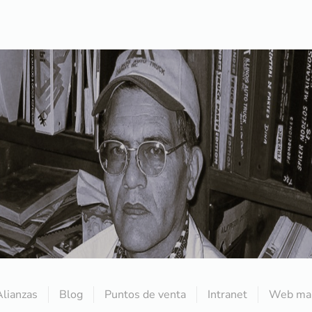
Alianzas
Blog
Puntos de venta
Intranet
Web mai