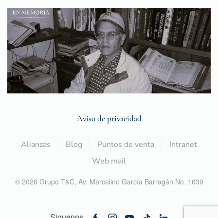
Aviso de privacidad
Alianzas
Blog
Puntos de venta
Intranet
Web mail
©
2026
Grupo T&C,
Av. Marcelino García Barragán No. 1639
Siguenos