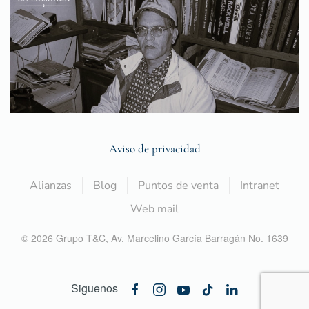
Aviso de privacidad
Alianzas
Blog
Puntos de venta
Intranet
Web mail
©
2026
Grupo T&C,
Av. Marcelino García Barragán No. 1639
Siguenos