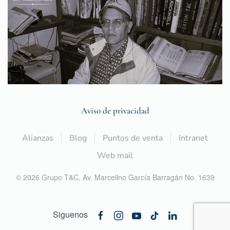
Aviso de privacidad
Alianzas
Blog
Puntos de venta
Intranet
Web mail
©
2026
Grupo T&C,
Av. Marcelino García Barragán No. 1639
Siguenos