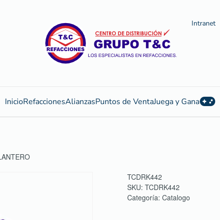
Intranet
Inicio
Refacciones
Alianzas
Puntos de Venta
Juega y Gana
ELANTERO
TCDRK442
SKU:
TCDRK442
Categoría:
Catalogo