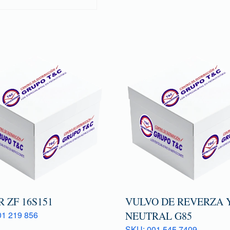
 ZF 16S151
VULVO DE REVERZA 
1 219 856
NEUTRAL G85
SKU: 001 545 7409