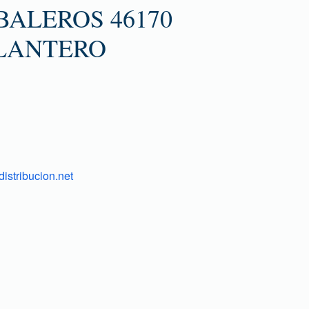
BALEROS 46170
LANTERO
istribucion.net