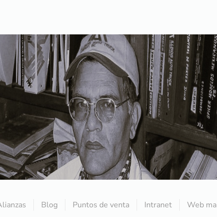
Alianzas
Blog
Puntos de venta
Intranet
Web mai