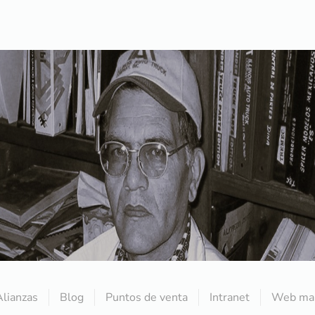
Alianzas
Blog
Puntos de venta
Intranet
Web mai