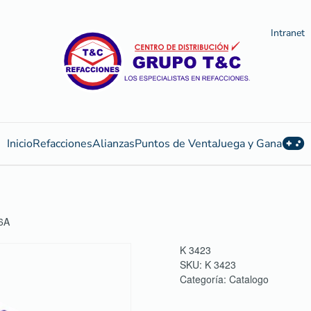
Intranet
Inicio
Refacciones
Alianzas
Puntos de Venta
Juega y Gana
6A
K 3423
SKU:
K 3423
Categoría:
Catalogo