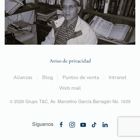
Aviso de privacidad
Alianzas
Blog
Puntos de venta
Intranet
Web mail
©
2026
Grupo T&C,
Av. Marcelino García Barragán No. 1639
Siguenos